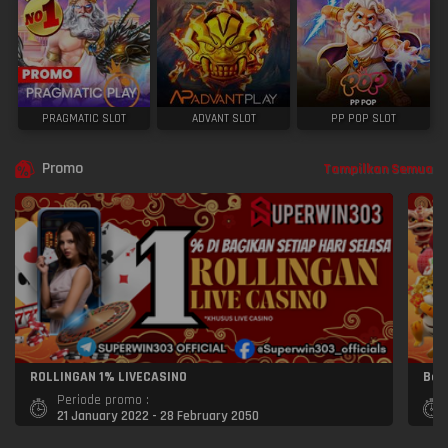
PRAGMATIC SLOT
ADVANT SLOT
PP POP SLOT
Promo
Tampilkan Semua
ROLLINGAN 1% LIVECASINO
Bon
Periode promo :
21 January 2022 - 28 February 2050