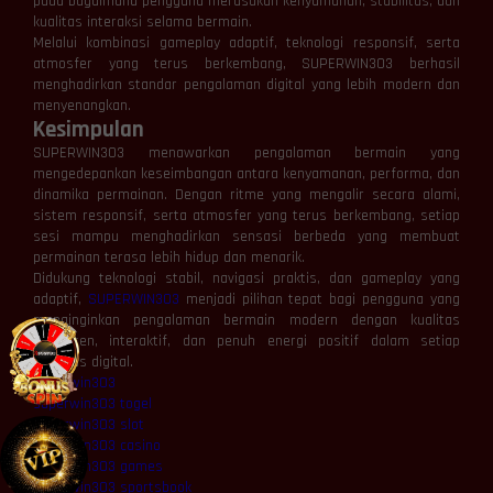
pada bagaimana pengguna merasakan kenyamanan, stabilitas, dan
kualitas interaksi selama bermain.
Melalui kombinasi gameplay adaptif, teknologi responsif, serta
atmosfer yang terus berkembang, SUPERWIN303 berhasil
menghadirkan standar pengalaman digital yang lebih modern dan
menyenangkan.
Kesimpulan
SUPERWIN303 menawarkan pengalaman bermain yang
mengedepankan keseimbangan antara kenyamanan, performa, dan
dinamika permainan. Dengan ritme yang mengalir secara alami,
sistem responsif, serta atmosfer yang terus berkembang, setiap
sesi mampu menghadirkan sensasi berbeda yang membuat
permainan terasa lebih hidup dan menarik.
Didukung teknologi stabil, navigasi praktis, dan gameplay yang
adaptif,
SUPERWIN303
menjadi pilihan tepat bagi pengguna yang
menginginkan pengalaman bermain modern dengan kualitas
konsisten, interaktif, dan penuh energi positif dalam setiap
aktivitas digital.
superwin303
superwin303 togel
superwin303 slot
superwin303 casino
superwin303 games
superwin303 sportsbook