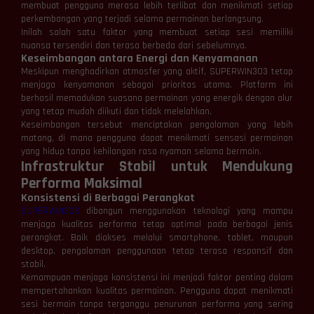
membuat pengguna merasa lebih terlibat dan menikmati setiap
perkembangan yang terjadi selama permainan berlangsung.
Inilah salah satu faktor yang membuat setiap sesi memiliki
nuansa tersendiri dan terasa berbeda dari sebelumnya.
Keseimbangan antara Energi dan Kenyamanan
Meskipun menghadirkan atmosfer yang aktif, SUPERWIN303 tetap
menjaga kenyamanan sebagai prioritas utama. Platform ini
berhasil memadukan suasana permainan yang energik dengan alur
yang tetap mudah diikuti dan tidak melelahkan.
Keseimbangan tersebut menciptakan pengalaman yang lebih
matang, di mana pengguna dapat menikmati sensasi permainan
yang hidup tanpa kehilangan rasa nyaman selama bermain.
Infrastruktur Stabil untuk Mendukung
Performa Maksimal
Konsistensi di Berbagai Perangkat
SUPERWIN303
dibangun menggunakan teknologi yang mampu
menjaga kualitas performa tetap optimal pada berbagai jenis
perangkat. Baik diakses melalui smartphone, tablet, maupun
desktop, pengalaman penggunaan tetap terasa responsif dan
stabil.
Kemampuan menjaga konsistensi ini menjadi faktor penting dalam
mempertahankan kualitas permainan. Pengguna dapat menikmati
sesi bermain tanpa terganggu penurunan performa yang sering