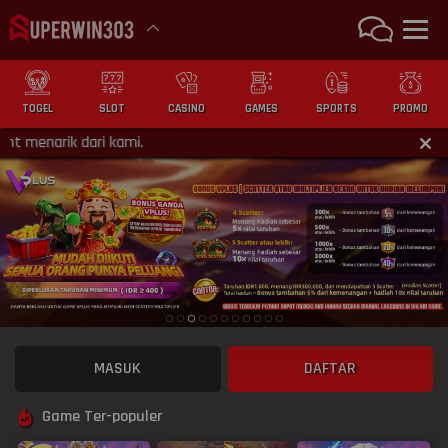
TOGEL
SLOT
CASINO
GAMES
SPORTS
PROMO
narik dari kami.
MASUK
DAFTAR
Game Ter-populer