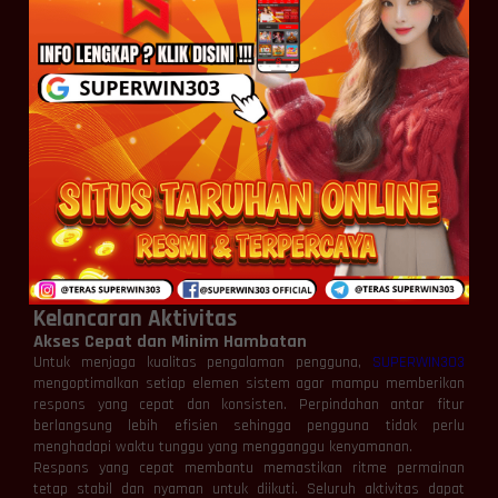
Dinamika yang Berkembang Secara Bertahap
SUPERWIN303 tidak mengandalkan perubahan mendadak untuk
menciptakan sensasi permainan. Sebaliknya, platform ini
membangun tensi secara perlahan melalui pola permainan yang
stabil dan sinkron.
Saat sesi berlangsung lebih lama, pengguna akan merasakan
bagaimana atmosfer permainan berkembang dengan sendirinya.
Perubahan energi permainan yang muncul secara bertahap
menciptakan pengalaman yang lebih alami sekaligus membuat
setiap sesi terasa memiliki karakter berbeda.
Pendekatan ini memberikan nuansa bermain yang lebih hidup
dibandingkan permainan yang selalu berjalan dalam pola yang
sama.
Teknologi Responsif yang Mendukung
Kelancaran Aktivitas
Akses Cepat dan Minim Hambatan
Untuk menjaga kualitas pengalaman pengguna,
SUPERWIN303
mengoptimalkan setiap elemen sistem agar mampu memberikan
respons yang cepat dan konsisten. Perpindahan antar fitur
berlangsung lebih efisien sehingga pengguna tidak perlu
menghadapi waktu tunggu yang mengganggu kenyamanan.
Respons yang cepat membantu memastikan ritme permainan
tetap stabil dan nyaman untuk diikuti. Seluruh aktivitas dapat