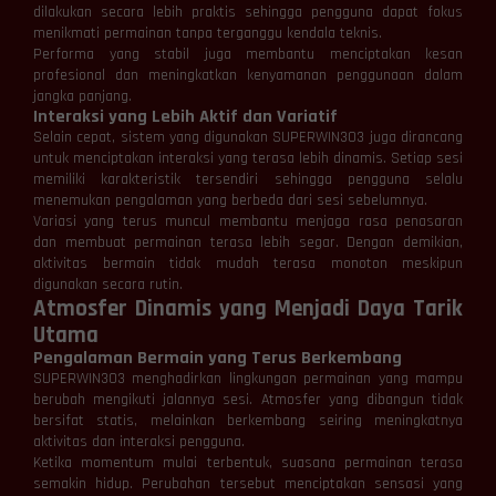
dilakukan secara lebih praktis sehingga pengguna dapat fokus
menikmati permainan tanpa terganggu kendala teknis.
Performa yang stabil juga membantu menciptakan kesan
profesional dan meningkatkan kenyamanan penggunaan dalam
jangka panjang.
Interaksi yang Lebih Aktif dan Variatif
Selain cepat, sistem yang digunakan SUPERWIN303 juga dirancang
untuk menciptakan interaksi yang terasa lebih dinamis. Setiap sesi
memiliki karakteristik tersendiri sehingga pengguna selalu
menemukan pengalaman yang berbeda dari sesi sebelumnya.
Variasi yang terus muncul membantu menjaga rasa penasaran
dan membuat permainan terasa lebih segar. Dengan demikian,
aktivitas bermain tidak mudah terasa monoton meskipun
digunakan secara rutin.
Atmosfer Dinamis yang Menjadi Daya Tarik
Utama
Pengalaman Bermain yang Terus Berkembang
SUPERWIN303 menghadirkan lingkungan permainan yang mampu
berubah mengikuti jalannya sesi. Atmosfer yang dibangun tidak
bersifat statis, melainkan berkembang seiring meningkatnya
aktivitas dan interaksi pengguna.
Ketika momentum mulai terbentuk, suasana permainan terasa
semakin hidup. Perubahan tersebut menciptakan sensasi yang