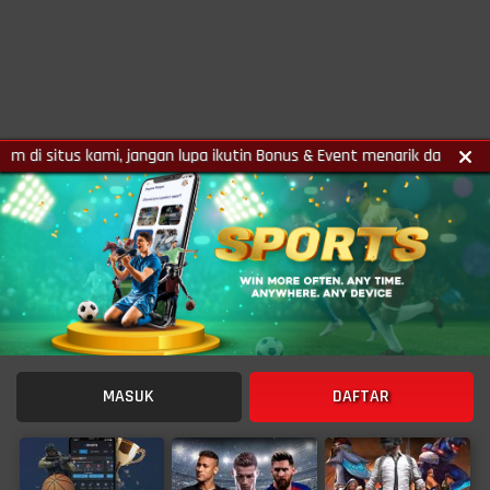
i situs kami, jangan lupa ikutin Bonus & Event menarik dari kami.
MASUK
DAFTAR