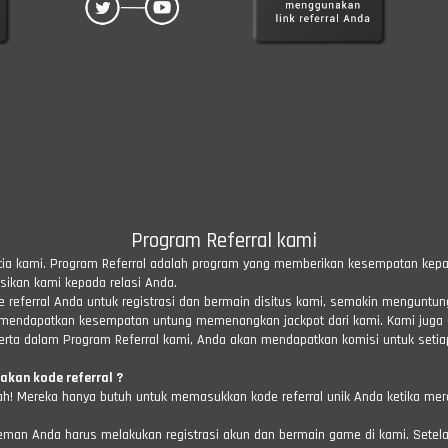
Program Referral kami
setia kami. Program Referral adalah program yang memberikan kesempatan kepa
kan kami kepada relasi Anda.
referral Anda untuk registrasi dan bermain disitus kami, semakin mengunt
an mendapatkan kesempatan untung memenangkan jackpot dari kami. Kami juga
erta dalam Program Referral kami, Anda akan mendapatkan komisi untuk seti
kan kode referral ?
h! Mereka hanya butuh untuk memasukkan kode referral unik Anda ketika merek
– teman Anda harus melakukan registrasi akun dan bermain game di kami. Sete