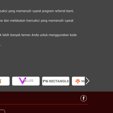
aksi yang memenuhi syarat program referral kami.
me dan melakukan transaksi yang memenuhi syarat
jak lebih banyak teman Anda untuk menggunakan kode
.