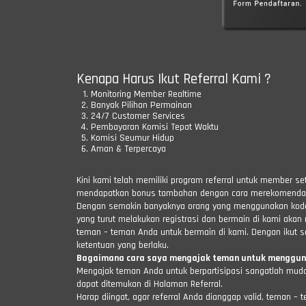
Kenapa Harus Ikut Referral Kami ?
Monitoring Member Realtime
Banyak Pilihan Permainan
24/7 Customer Services
Pembayaran Komisi Tepat Waktu
Komisi Seumur Hidup
Aman & Terpercaya
Kini kami telah memiliki program referral untuk member 
mendapatkan bonus tambahan dengan cara merekomendasi
Dengan semakin banyaknya orang yang menggunakan kode 
yang turut melakukan registrasi dan bermain di kami ak
teman – teman Anda untuk bermain di kami. Dengan ikut s
ketentuan yang berlaku.
Bagaimana cara saya mengajak teman untuk mengguna
Mengajak teman Anda untuk berpartisipasi sangatlah muda
dapat ditemukan di Halaman Referral.
Harap diingat, agar referral Anda dianggap valid, teman 