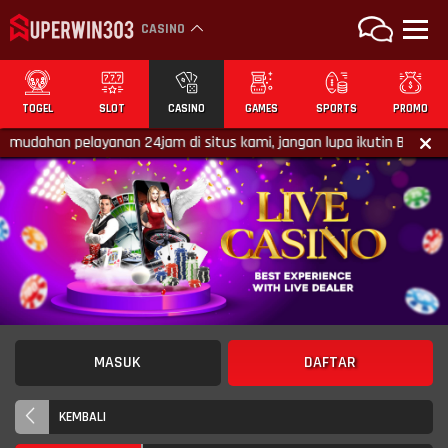
CASINO
TOGEL
SLOT
CASINO
GAMES
SPORTS
PROMO
mudahan pelayanan 24jam di situs kami, jangan lupa ikutin Bonus & E
MASUK
DAFTAR
KEMBALI