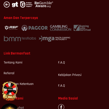
Aman Dan Terpercaya
Link Bermanfaat
Tentang Kami
F.A.Q
Referral
Kebijakan Privasi
Syarat Dan Ketentuan
F.A.Q
Kontak Kami
Media Sosial
Livechat