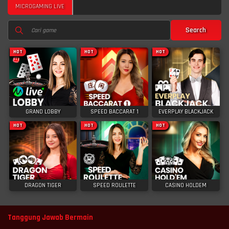
MICROGAMING LIVE
Search
HOT
HOT
HOT
GRAND LOBBY
SPEED BACCARAT 1
EVERPLAY BLACKJACK
HOT
HOT
HOT
DRAGON TIGER
SPEED ROULETTE
CASINO HOLDEM
Tanggung Jawab Bermain