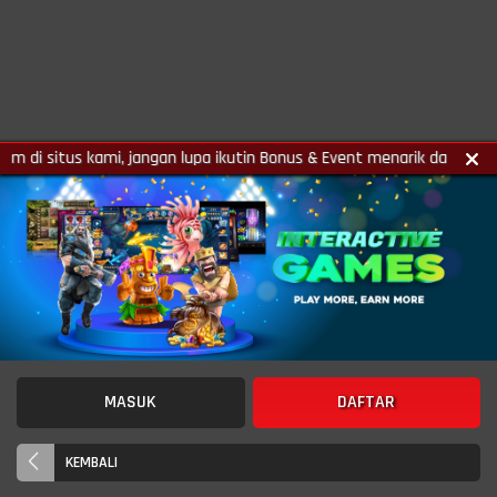
di situs kami, jangan lupa ikutin Bonus & Event menarik dari kami.
MASUK
DAFTAR
KEMBALI