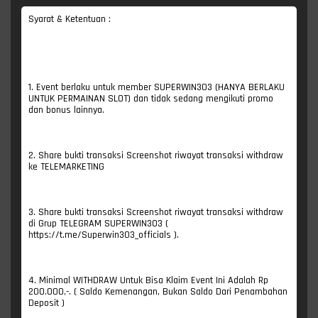
Syarat & Ketentuan :
1. Event berlaku untuk member SUPERWIN303 (HANYA BERLAKU
UNTUK PERMAINAN SLOT) dan tidak sedang mengikuti promo
dan bonus lainnya.
2. Share bukti transaksi Screenshot riwayat transaksi withdraw
ke TELEMARKETING
3. Share bukti transaksi Screenshot riwayat transaksi withdraw
di Grup TELEGRAM SUPERWIN303 (
https://t.me/Superwin303_officials ).
4. Minimal WITHDRAW Untuk Bisa Klaim Event Ini Adalah Rp
200.000,-. ( Saldo Kemenangan, Bukan Saldo Dari Penambahan
Deposit )